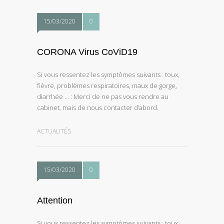
15/03/2020
0
CORONA Virus CoViD19
Si vous ressentez les symptômes suivants : toux,
fièvre, problèmes respiratoires, maux de gorge,
diarrhée … : Merci de ne pas vous rendre au
cabinet, mais de nous contacter d’abord.
ACTUALITÉS
15/03/2020
0
Attention
Si vous ressentez les symptômes suivants : toux,