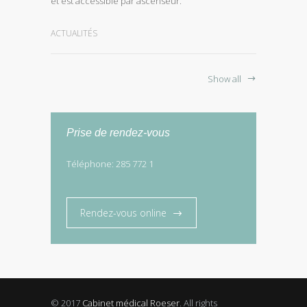
et est accessible par ascenseur.
ACTUALITÉS
Show all
Prise de rendez-vous
Téléphone: 285 772 1
Rendez-vous online
© 2017
Cabinet médical Roeser
. All rights