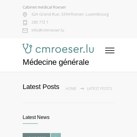
Cabinet médical Roeser
62A Grand-Rue, 3394 Roeser, Luxembourg
285 772 1
info@cmroeser.lu
Médecine générale
Latest Posts
HOME
LATEST POSTS
Latest News